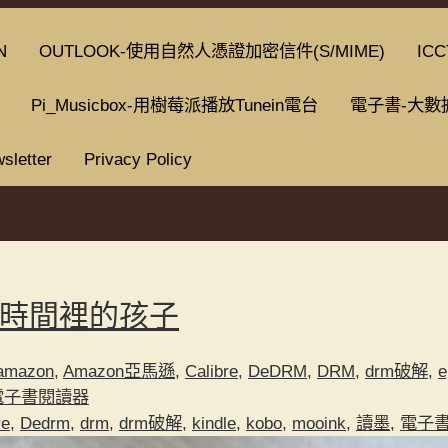
N
OUTLOOK-使用自然人憑證加密信件(S/MIME)
ICC
Pi_Musicbox-用樹莓派播放Tunein電台
電子書-大數
sletter
Privacy Policy
ime-時間裡的孩子
amazon
,
Amazon亞馬遜
,
Calibre
,
DeDRM
,
DRM
,
drm破解
,
e
電子書閱讀器
re
,
Dedrm
,
drm
,
drm破解
,
kindle
,
kobo
,
mooink
,
讀墨
,
電子