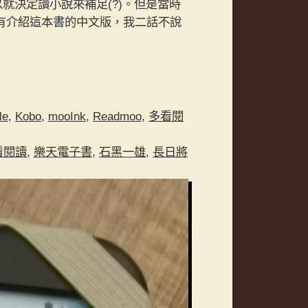
所以就決定讀小說來補足(?)。但是當時
有介紹這本書的中文版，我二話不說
le
,
Kobo
,
mooInk
,
Readmoo
,
多看閱
看閱讀
,
樂天電子書
,
石黑一雄
,
長日將