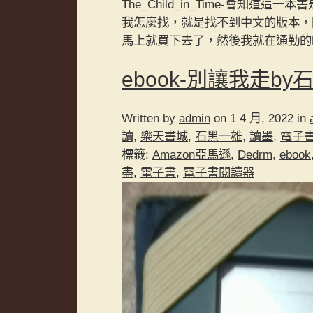
The_Child_in_Time-會
我怎麼找，就是找不到中文的版本，
馬上就買下去了，然後我就在通勤的
ebook-別讓我走by
Written by
admin
on 1 4 月, 2022 in
讀
,
樂天書城
,
石黑一雄
,
讀墨
,
電子
標籤:
Amazon亞馬遜
,
Dedrm
,
ebook
盡
,
電子書
,
電子書閱讀器