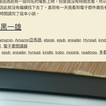
知道這一本書是因為前有一部同名的電影上映，但是我沒有時間去看，
因此就沒有繼續找下去了。直到有一天我看到電子郵件廣告
時間讀完了這本小說。
石黑一雄
amazon
,
Amazon亞馬遜
,
ebook
,
epub
,
ereader
,
Hyread
,
kind
書
,
電子書閱讀器
,
epub
,
ereader
,
hyread
,
kindle
,
kobo
,
mooink
,
readmoo
,
多