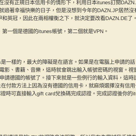
何在沒有正規日本信用卡的情形下，利用日本itunes訂閱DAZ
此就過著幸福快樂的日子，但是沒想到今年的DAZN.JP居然
甲和英冠，因此在兩相權衡之下，就決定要改看DAZN.DE了
第一個是德國的itunes帳號，第二個就是VPN。
tunes是一樣的，最大的障礙是在語言。如果是在電腦上申請的話
電影、書籍、音樂，這時就會跳出輸入帳號密碼的視窗。視
德國的帳號了。接下來就是一些例行的輸入資料，這時請打開Goog
;在付款方法上因為沒有德國的信用卡，就麻煩選擇沒有信
以備在認證時可直接輸入gift card兌換碼完成認證。完成認證後你的