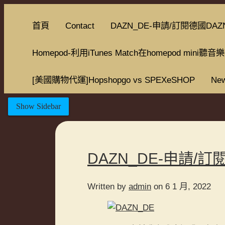
首頁
Contact
DAZN_DE-申請/訂閱德國DAZ
Homepod-利用iTunes Match在homepod mini聽音樂
[美國購物代運]Hopshopgo vs SPEXeSHOP
New
Show Sidebar
DAZN_DE-申請/訂
Written by
admin
on 6 1 月, 2022