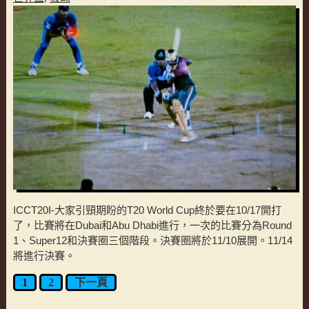
ICCT20I-大家引頸期盼的T20 World Cup終於要在10/17開打
了，比賽將在Dubai和Abu Dhabi進行，一次的比賽分為Round
1、Super12和決賽圈三個階段。決賽圈將於11/10展開。11/14
將進行決賽。
1
2
下一頁
文