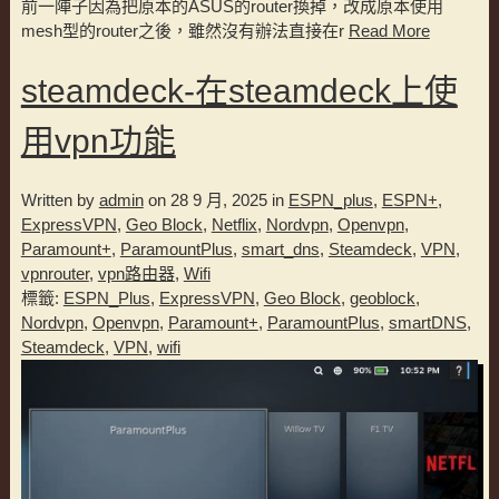
前一陣子因為把原本的ASUS的router換掉，改成原本使用
mesh型的router之後，雖然沒有辦法直接在r
Read More
steamdeck-在steamdeck上使
用vpn功能
Written by
admin
on 28 9 月, 2025 in
ESPN_plus
,
ESPN+
,
ExpressVPN
,
Geo Block
,
Netflix
,
Nordvpn
,
Openvpn
,
Paramount+
,
ParamountPlus
,
smart_dns
,
Steamdeck
,
VPN
,
vpnrouter
,
vpn路由器
,
Wifi
標籤:
ESPN_Plus
,
ExpressVPN
,
Geo Block
,
geoblock
,
Nordvpn
,
Openvpn
,
Paramount+
,
ParamountPlus
,
smartDNS
,
Steamdeck
,
VPN
,
wifi