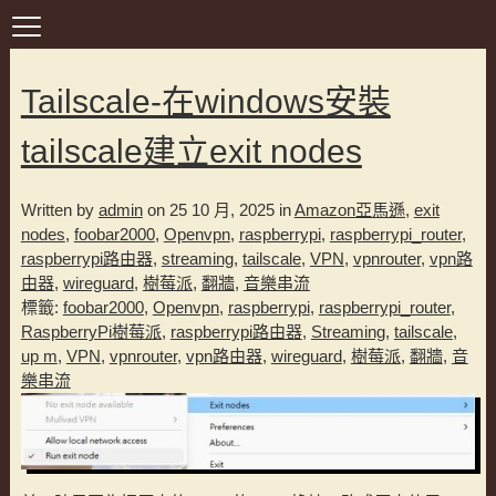
Tailscale-在windows安裝
tailscale建立exit nodes
Written by
admin
on 25 10 月, 2025 in
Amazon亞馬遜
,
exit
nodes
,
foobar2000
,
Openvpn
,
raspberrypi
,
raspberrypi_router
,
raspberrypi路由器
,
streaming
,
tailscale
,
VPN
,
vpnrouter
,
vpn路
由器
,
wireguard
,
樹莓派
,
翻牆
,
音樂串流
標籤:
foobar2000
,
Openvpn
,
raspberrypi
,
raspberrypi_router
,
RaspberryPi樹莓派
,
raspberrypi路由器
,
Streaming
,
tailscale
,
up m
,
VPN
,
vpnrouter
,
vpn路由器
,
wireguard
,
樹莓派
,
翻牆
,
音
樂串流