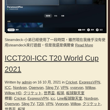
Steamdeck-小弟已經使用了一段時間，雖然現在我幾乎沒有使
用steamdeck來打遊戲，但是我還是偶爾會
Read More
ICCT20I-ICC T20 World Cup
2021
Written by
admin
on 16 10 月, 2021 in
Cricket
,
ExpressVPN
,
ICC
,
Nordvpn
,
Openvpn
,
Sling TV
,
VPN
,
vyprvpn
,
Willow
,
Willow HD
,
クリケット
,
世界盃
,
板球
,
板球聊天室
標籤:
Cricket
,
ExpressVPN
,
icc
,
Line板球聊天室
,
Nordvpn
,
Openvpn
,
Sling TV
,
T20I
,
VPN
,
Vyprvpn
,
Willow
,
クリケット
,
世界盃
,
板球