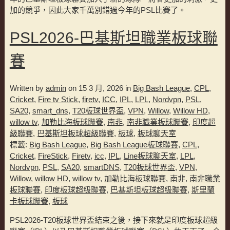
加的競爭，因此大家千萬別錯過今年的PSL比賽了。
PSL2026-巴基斯坦職業板球聯
賽
Written by
admin
on 15 3 月, 2026 in
Big Bash League
,
CPL
,
Cricket
,
Fire tv Stick
,
firetv
,
ICC
,
IPL
,
LPL
,
Nordvpn
,
PSL
,
SA20
,
smart_dns
,
T20板球世界盃
,
VPN
,
Willow
,
Willow HD
,
willow tv
,
加勒比海板球聯賽
,
南非
,
南非職業板球聯賽
,
印度超
級聯賽
,
巴基斯坦板球超級聯賽
,
板球
,
板球聊天室
標籤:
Big Bash League
,
Big Bash League板球聯賽
,
CPL
,
Cricket
,
FireStick
,
Firetv
,
icc
,
IPL
,
Line板球聊天室
,
LPL
,
Nordvpn
,
PSL
,
SA20
,
smartDNS
,
T20板球世界盃
,
VPN
,
Willow
,
willow HD
,
willow tv
,
加勒比海板球聯賽
,
南非
,
南非職業
板球聯賽
,
印度板球超級聯賽
,
巴基斯坦板球超級聯賽
,
斯里蘭
卡板球聯賽
,
板球
PSL2026-T20板球世界盃結束之後，接下來就是印度板球超級