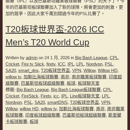
聯賽（IPL）以及巴基斯坦職業板球聯賽（PSL）的天下了。今
年的巴基斯坦板球聯賽加入了新的球隊，將會更加的刺激，更
加的競爭，因此大家千萬別錯過今年的PSL比賽了。
T20板球世界盃-2026 ICC
Men’s T20 World Cup
Written by
admin
on 24 1 月, 2026 in
Big Bash League
,
CPL
,
Cricket
,
Fire tv Stick
,
firetv
,
ICC
,
IPL
,
LPL
,
Nordvpn
,
PSL
,
SA20
,
smart_dns
,
T20板球世界盃
,
VPN
,
Willow
,
Willow HD
,
willow tv
,
加勒比海板球聯賽
,
南非
,
南非職業板球聯賽
,
印度超
級聯賽
,
巴基斯坦板球超級聯賽
,
板球
,
板球聊天室
標籤:
Big Bash League
,
Big Bash League板球聯賽
,
CPL
,
Cricket
,
FireStick
,
Firetv
,
icc
,
IPL
,
Line板球聊天室
,
LPL
,
Nordvpn
,
PSL
,
SA20
,
smartDNS
,
T20板球世界盃
,
VPN
,
Willow
,
willow HD
,
willow tv
,
加勒比海板球聯賽
,
南非
,
南非職業
板球聯賽
,
印度板球超級聯賽
,
巴基斯坦板球超級聯賽
,
斯里蘭
卡板球聯賽
,
板球