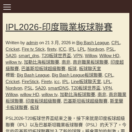
IPL2026-印度職業板球聯賽
Written by
admin
on 21 3 月, 2026 in
Big Bash League
,
CPL
,
Cricket
,
Fire tv Stick
,
firetv
,
ICC
,
IPL
,
LPL
,
Nordvpn
,
PSL
,
SA20
,
smart_dns
,
T20板球世界盃
,
VPN
,
Willow
,
Willow HD
,
willow tv
,
加勒比海板球聯賽
,
南非
,
南非職業板球聯賽
,
印度超
級聯賽
,
巴基斯坦板球超級聯賽
,
板球
,
板球聊天室
標籤:
Big Bash League
,
Big Bash League板球聯賽
,
CPL
,
Cricket
,
FireStick
,
Firetv
,
icc
,
IPL
,
Line板球聊天室
,
LPL
,
Nordvpn
,
PSL
,
SA20
,
smartDNS
,
T20板球世界盃
,
VPN
,
Willow
,
willow HD
,
willow tv
,
加勒比海板球聯賽
,
南非
,
南非職業
板球聯賽
,
印度板球超級聯賽
,
巴基斯坦板球超級聯賽
,
斯里蘭
卡板球聯賽
,
板球
PSL2026-T20板球世界盃結束之後，接下來就是印度板球超級
聯賽（IPL）以及巴基斯坦職業板球聯賽（PSL）的天下了。今
年的巴基斯坦板球聯賽加入了新的球隊，將會更加的刺激，更