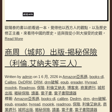
歐陽泰的書以i前看過一本，覺得他以西方人的觀點，以及歷史
修正主義，來看待中國的歷史。這與我從小到大接受的史觀，
Read More
商周（城邦）出版-揭秘保險
（利倫.艾納夫等三人）
Written by
admin
on 1 6 月, 2026 in
Amazon亞馬遜
,
books-dl
,
Calibre
,
DeDRM
,
DRM
,
drm破解
,
epub
,
ereader
,
Hyread
,
mooInk
,
Readmoo
,
保險
,
利倫艾納夫
,
博客來
,
商業週刊
,
城邦
出版
,
揭秘保險
,
讀墨
,
電子書
,
電子書閱讀器
標籤:
Amazon亞馬遜
,
books-dl
,
calibre
,
Dedrm
,
drm
,
drm破解
,
epub
,
ereader
,
hyread
,
mooink
,
readmoo
,
保險
,
利倫艾納夫
,
商
業週刊
,
城邦出版
,
揭秘保險
,
讀墨
,
電子書
,
電子書閱讀器