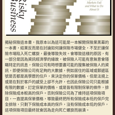
揭秘保險這本書，我原本以為這可能是一本解開保險業黑幕的
一本書，結果反而是在討論如何讓保險市場健全，不至於讓保
險市場陷入死亡螺旋，最後導致失效。會導致這樣的原因，有
一部分是因為資訊經濟學的緣故，被保險人可能有意無意會隱
瞞特定的訊息，保險公司有時想要盡可能的搜集被保險人的資
訊，即便保險公司有足夠的大數據，例如居住的區域或郵遞區
號是否都是高學歷的住戶，來決定你的保單價格，但是法規上
或是在對於客戶的感受上卻不允許，也因此保險公司只能根據
有限的數據，訂定保單的價格，或是皆有限制保單的條件，排
除保險成本較高的保戶。否則保險公司為了維持這項保險項
目，一直提高保單價格，導致最終把所有保險成本低的保戶完
全排除，只剩下保險成本高的保戶，沒有保險成本低的保戶，
這項保險項目最終就會因為走向死亡螺旋而崩潰。