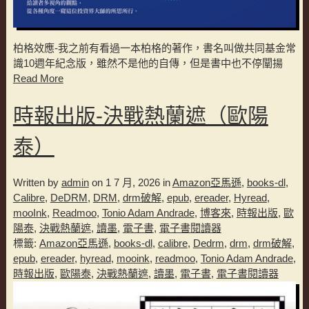
柏格效應-我之前有看過一本柏格的著作，書名叫做共同基金常
識10週年紀念版，雖然不是他的自傳，但是書中也不停闡揚
Read More
時報出版-決戰熱蘭遮（歐陽
泰）
Written by
admin
on 1 7 月, 2026 in
Amazon亞馬遜
,
books-dl
,
Calibre
,
DeDRM
,
DRM
,
drm破解
,
epub
,
ereader
,
Hyread
,
mooInk
,
Readmoo
,
Tonio Adam Andrade
,
博客來
,
時報出版
,
歐
陽泰
,
決戰熱蘭遮
,
讀墨
,
電子書
,
電子書閱讀器
標籤:
Amazon亞馬遜
,
books-dl
,
calibre
,
Dedrm
,
drm
,
drm破解
,
epub
,
ereader
,
hyread
,
mooink
,
readmoo
,
Tonio Adam Andrade
,
時報出版
,
歐陽泰
,
決戰熱蘭遮
,
讀墨
,
電子書
,
電子書閱讀器