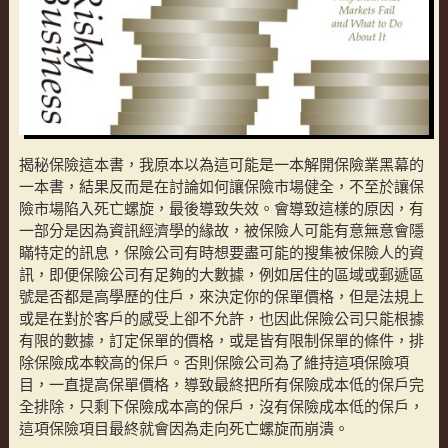
揭秘保險這本書，我原本以為這可能是一本解開保險業黑幕的
一本書，結果反而是在討論如何讓保險市場健全，不至於讓保
險市場陷入死亡螺旋，最後導致失效。會導致這樣的原因，有
一部分是因為資訊經濟學的緣故，被保險人可能有意無意會隱
瞞特定的訊息，保險公司有時想要盡可能的搜集被保險人的資
訊，即便保險公司有足夠的大數據，例如居住的區域或郵遞區
號是否都是高學歷的住戶，來決定你的保單價格，但是法規上
或是在對於客戶的感受上卻不允許，也因此保險公司只能根據
有限的數據，訂定保單的價格，或是皆有限制保單的條件，排
除保險成本較高的保戶。否則保險公司為了維持這項保險項
目，一直提高保單價格，導致最終把所有保險成本低的保戶完
全排除，只剩下保險成本高的保戶，沒有保險成本低的保戶，
這項保險項目最終就會因為走向死亡螺旋而崩潰。