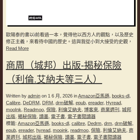
歐陽泰的書以i前看過一本，覺得他以西方人的觀點，以及歷史
修正主義，來看待中國的歷史。這與我從小到大接受的史觀，
Read More
商周（城邦）出版-揭秘保險
（利倫.艾納夫等三人）
Written by
admin
on 1 6 月, 2026 in
Amazon亞馬遜
,
books-dl
,
Calibre
,
DeDRM
,
DRM
,
drm破解
,
epub
,
ereader
,
Hyread
,
mooInk
,
Readmoo
,
保險
,
利倫艾納夫
,
博客來
,
商業週刊
,
城邦
出版
,
揭秘保險
,
讀墨
,
電子書
,
電子書閱讀器
標籤:
Amazon亞馬遜
,
books-dl
,
calibre
,
Dedrm
,
drm
,
drm破解
,
epub
,
ereader
,
hyread
,
mooink
,
readmoo
,
保險
,
利倫艾納夫
,
商
業週刊
,
城邦出版
,
揭秘保險
,
讀墨
,
電子書
,
電子書閱讀器