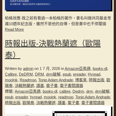
柏格效應-我之前有看過一本柏格的著作，書名叫做共同基金常
識10週年紀念版，雖然不是他的自傳，但是書中也不停闡揚
Read More
時報出版-決戰熱蘭遮（歐陽
泰）
Written by
admin
on 1 7 月, 2026 in
Amazon亞馬遜
,
books-dl
,
Calibre
,
DeDRM
,
DRM
,
drm破解
,
epub
,
ereader
,
Hyread
,
mooInk
,
Readmoo
,
Tonio Adam Andrade
,
博客來
,
時報出版
,
歐
陽泰
,
決戰熱蘭遮
,
讀墨
,
電子書
,
電子書閱讀器
標籤:
Amazon亞馬遜
,
books-dl
,
calibre
,
Dedrm
,
drm
,
drm破解
,
epub
,
ereader
,
hyread
,
mooink
,
readmoo
,
Tonio Adam Andrade
,
時報出版
,
歐陽泰
,
決戰熱蘭遮
,
讀墨
,
電子書
,
電子書閱讀器