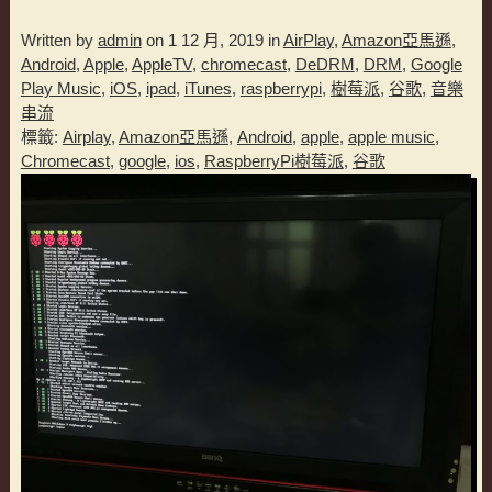
Written by
admin
on 1 12 月, 2019 in
AirPlay
,
Amazon亞馬遜
,
Android
,
Apple
,
AppleTV
,
chromecast
,
DeDRM
,
DRM
,
Google
Play Music
,
iOS
,
ipad
,
iTunes
,
raspberrypi
,
樹莓派
,
谷歌
,
音樂
串流
標籤:
Airplay
,
Amazon亞馬遜
,
Android
,
apple
,
apple music
,
Chromecast
,
google
,
ios
,
RaspberryPi樹莓派
,
谷歌