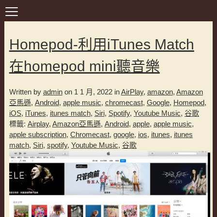
Homepod-利用iTunes Match
在homepod mini聽音樂
Written by
admin
on 1 1 月, 2022 in
AirPlay
,
amazon
,
Amazon
亞馬遜
,
Android
,
apple music
,
chromecast
,
Google
,
Homepod
,
iOS
,
iTunes
,
itunes match
,
Siri
,
Spotify
,
Youtube Music
,
谷歌
標籤:
Airplay
,
Amazon亞馬遜
,
Android
,
apple
,
apple music
,
apple subscription
,
Chromecast
,
google
,
ios
,
itunes
,
itunes
match
,
Siri
,
spotify
,
Youtube Music
,
谷歌