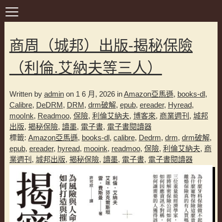
商周（城邦）出版-揭秘保險
（利倫.艾納夫等三人）
Written by
admin
on 1 6 月, 2026 in
Amazon亞馬遜
,
books-dl
,
Calibre
,
DeDRM
,
DRM
,
drm破解
,
epub
,
ereader
,
Hyread
,
mooInk
,
Readmoo
,
保險
,
利倫艾納夫
,
博客來
,
商業週刊
,
城邦
出版
,
揭秘保險
,
讀墨
,
電子書
,
電子書閱讀器
標籤:
Amazon亞馬遜
,
books-dl
,
calibre
,
Dedrm
,
drm
,
drm破解
,
epub
,
ereader
,
hyread
,
mooink
,
readmoo
,
保險
,
利倫艾納夫
,
商
業週刊
,
城邦出版
,
揭秘保險
,
讀墨
,
電子書
,
電子書閱讀器