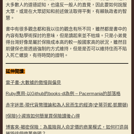
大多數人的道德認知，也違反一般人的直覺，因此要如何說服
大眾，或是在大眾認知和前述做法取得平衡，有賴執政者的智
慧。
書中有很多觀念都和我以往的觀念有所不同，雖然都是書中的
內容有點學術探討的意味，但是讀起來並不枯燥。只是小弟覺
得台灣好像是屬於保險成本高的較一般國家高的狀況，雖然目
前健保也是透過強制的方式維持，但是是否可以維持住而不陷
入死亡螺旋，有待時間的證明。
延伸閱讀:
電子書-大數據的傲慢與偏見
Ruby應用-以Github的books-dl為例 – Pacermania的部落格
赤字迷思-現代貨幣理論和為人民而生的經濟(史蒂芬妮‧凱爾頓)
[保險]小資族如何簡單買保險讀後心得
博客來-揭密保險：為風險與人命定價的商業模式，如何打造與
摧毀這個億萬帝國？