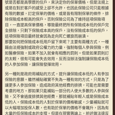
號是否都是高學歷的住戶，來決定你的保單價格，但是法規上
或是在對於客戶的感受上卻不允許，也因此保險公司只能根據
有限的數據，訂定保單的價格，或是皆有限制保單的條件，排
除保險成本較高的保戶。否則保險公司為了維持這項保險項
目，一直提高保單價格，導致最終把所有保險成本低的保戶完
全排除，只剩下保險成本高的保戶，沒有保險成本低的保戶，
這項保險項目最終就會因為走向死亡螺旋而崩潰。
那要如何把保險成本低用戶留下來呢？主要有兩種方式，一種
藉由法規強制或政府公權力的力量，強制每個人參與保險，例
如醫療保險，如果不加入就會有相應的罰則。但是如果罰則訂
的太輕，很有可能會失去效用，反而沒辦法強制讓保險成本低
的人參加保險，讓保險發揮效用。
另一種則是政府用補貼的方式，提升讓保險成本低的人有參加
保險的意願。雖然補貼確實不失為一種有效的方式，只是為了
讓更多人參加保險，造成政府其他經費的排擠，可能也是需要
考慮的地方。那如果只能補貼一部分的人使大多數的人參與保
險，又不會過度排擠其他經費，那就補貼年輕人或是保險成本
低的人。保險成本低的人對於保單的價格敏感，少量補貼就可
以大幅增加投保人數，也有助於保單的價格不會飆升，因為有
大量的低保險成本的支撐。但是在現實輿論上，前述做法違反