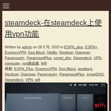
steamdeck-在steamdeck上使
用vpn功能
Written by
admin
on 28 9 月, 2025 in
ESPN_plus
,
ESPN+
,
ExpressVPN
,
Geo Block
,
Netflix
,
Nordvpn
,
Openvpn
,
Paramount+
,
ParamountPlus
,
smart_dns
,
Steamdeck
,
VPN
,
vpnrouter
,
vpn路由器
,
Wifi
標籤:
ESPN_Plus
,
ExpressVPN
,
Geo Block
,
geoblock
,
Nordvpn
,
Openvpn
,
Paramount+
,
ParamountPlus
,
smartDNS
,
Steamdeck
,
VPN
,
wifi