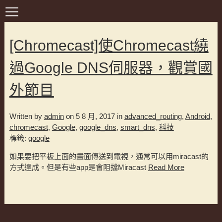
[Chromecast]使Chromecast繞
過Google DNS伺服器，觀賞國
外節目
Written by
admin
on 5 8 月, 2017 in
advanced_routing
,
Android
,
chromecast
,
Google
,
google_dns
,
smart_dns
,
科技
標籤:
google
如果要把平板上面的畫面傳送到電視，通常可以用miracast的
方式達成。但是有些app是會阻擋Miracast
Read More