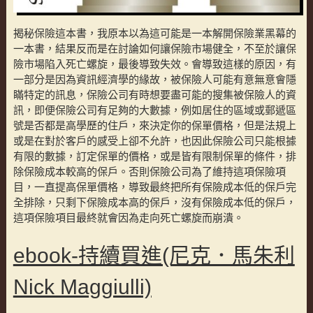
揭秘保險這本書，我原本以為這可能是一本解開保險業黑幕的
一本書，結果反而是在討論如何讓保險市場健全，不至於讓保
險市場陷入死亡螺旋，最後導致失效。會導致這樣的原因，有
一部分是因為資訊經濟學的緣故，被保險人可能有意無意會隱
瞞特定的訊息，保險公司有時想要盡可能的搜集被保險人的資
訊，即便保險公司有足夠的大數據，例如居住的區域或郵遞區
號是否都是高學歷的住戶，來決定你的保單價格，但是法規上
或是在對於客戶的感受上卻不允許，也因此保險公司只能根據
有限的數據，訂定保單的價格，或是皆有限制保單的條件，排
除保險成本較高的保戶。否則保險公司為了維持這項保險項
目，一直提高保單價格，導致最終把所有保險成本低的保戶完
全排除，只剩下保險成本高的保戶，沒有保險成本低的保戶，
這項保險項目最終就會因為走向死亡螺旋而崩潰。
ebook-持續買進(尼克．馬朱利
Nick Maggiulli)