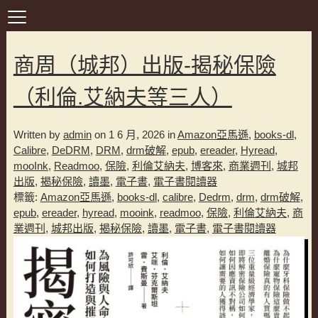
商周（城邦）出版-揭秘保險
（利倫.艾納夫等三人）
Written by
admin
on 1 6 月, 2026 in
Amazon亞馬遜
,
books-dl
,
Calibre
,
DeDRM
,
DRM
,
drm破解
,
epub
,
ereader
,
Hyread
,
mooInk
,
Readmoo
,
保險
,
利倫艾納夫
,
博客來
,
商業週刊
,
城邦
出版
,
揭秘保險
,
讀墨
,
電子書
,
電子書閱讀器
標籤:
Amazon亞馬遜
,
books-dl
,
calibre
,
Dedrm
,
drm
,
drm破解
,
epub
,
ereader
,
hyread
,
mooink
,
readmoo
,
保險
,
利倫艾納夫
,
商
業週刊
,
城邦出版
,
揭秘保險
,
讀墨
,
電子書
,
電子書閱讀器