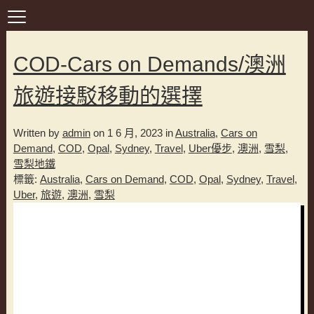
COD-Cars on Demands/澳洲
旅遊接駁移動的選擇
Written by
admin
on 1 6 月, 2023 in
Australia
,
Cars on
Demand
,
COD
,
Opal
,
Sydney
,
Travel
,
Uber優步
,
澳洲
,
雪梨
,
雪梨地鐵
標籤:
Australia
,
Cars on Demand
,
COD
,
Opal
,
Sydney
,
Travel
,
Uber
,
旅遊
,
澳洲
,
雪梨