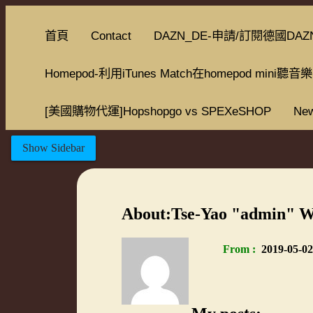
首頁
Contact
DAZN_DE-申請/訂閱德國DAZ
Homepod-利用iTunes Match在homepod mini聽音樂
[美國購物代運]Hopshopgo vs SPEXeSHOP
New
Show Sidebar
About:
Tse-Yao
"admin"
W
From
2019-05-02