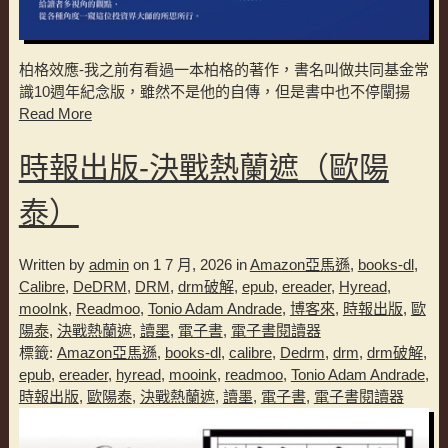
柏格效應-我之前有看過一本柏格的著作，書名叫做共同基金常
識10週年紀念版，雖然不是他的自傳，但是書中也不停闡揚
Read More
時報出版-決戰熱蘭遮（歐陽
泰）
Written by
admin
on 1 7 月, 2026 in
Amazon亞馬遜
,
books-dl
,
Calibre
,
DeDRM
,
DRM
,
drm破解
,
epub
,
ereader
,
Hyread
,
mooInk
,
Readmoo
,
Tonio Adam Andrade
,
博客來
,
時報出版
,
歐
陽泰
,
決戰熱蘭遮
,
讀墨
,
電子書
,
電子書閱讀器
標籤:
Amazon亞馬遜
,
books-dl
,
calibre
,
Dedrm
,
drm
,
drm破解
,
epub
,
ereader
,
hyread
,
mooink
,
readmoo
,
Tonio Adam Andrade
,
時報出版
,
歐陽泰
,
決戰熱蘭遮
,
讀墨
,
電子書
,
電子書閱讀器