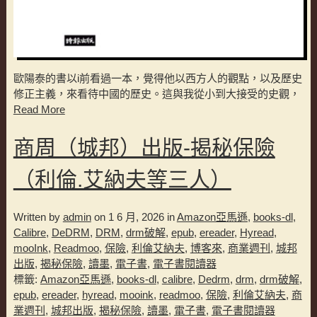
歐陽泰的書以i前看過一本，覺得他以西方人的觀點，以及歷史
修正主義，來看待中國的歷史。這與我從小到大接受的史觀，
Read More
商周（城邦）出版-揭秘保險
（利倫.艾納夫等三人）
Written by
admin
on 1 6 月, 2026 in
Amazon亞馬遜
,
books-dl
,
Calibre
,
DeDRM
,
DRM
,
drm破解
,
epub
,
ereader
,
Hyread
,
mooInk
,
Readmoo
,
保險
,
利倫艾納夫
,
博客來
,
商業週刊
,
城邦
出版
,
揭秘保險
,
讀墨
,
電子書
,
電子書閱讀器
標籤:
Amazon亞馬遜
,
books-dl
,
calibre
,
Dedrm
,
drm
,
drm破解
,
epub
,
ereader
,
hyread
,
mooink
,
readmoo
,
保險
,
利倫艾納夫
,
商
業週刊
,
城邦出版
,
揭秘保險
,
讀墨
,
電子書
,
電子書閱讀器