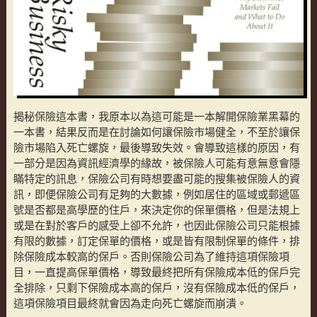
揭秘保險這本書，我原本以為這可能是一本解開保險業黑幕的
一本書，結果反而是在討論如何讓保險市場健全，不至於讓保
險市場陷入死亡螺旋，最後導致失效。會導致這樣的原因，有
一部分是因為資訊經濟學的緣故，被保險人可能有意無意會隱
瞞特定的訊息，保險公司有時想要盡可能的搜集被保險人的資
訊，即便保險公司有足夠的大數據，例如居住的區域或郵遞區
號是否都是高學歷的住戶，來決定你的保單價格，但是法規上
或是在對於客戶的感受上卻不允許，也因此保險公司只能根據
有限的數據，訂定保單的價格，或是皆有限制保單的條件，排
除保險成本較高的保戶。否則保險公司為了維持這項保險項
目，一直提高保單價格，導致最終把所有保險成本低的保戶完
全排除，只剩下保險成本高的保戶，沒有保險成本低的保戶，
這項保險項目最終就會因為走向死亡螺旋而崩潰。