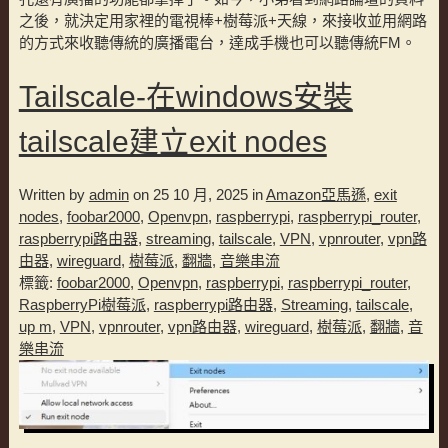
之後，就決定用家裡的電視棒+樹莓派+天線，來接收並用網路
的方式來收聽傳統的廣播電台，達成手機也可以聽傳統FM。
Tailscale-在windows安裝
tailscale建立exit nodes
Written by
admin
on 25 10 月, 2025 in
Amazon亞馬遜
,
exit
nodes
,
foobar2000
,
Openvpn
,
raspberrypi
,
raspberrypi_router
,
raspberrypi路由器
,
streaming
,
tailscale
,
VPN
,
vpnrouter
,
vpn路
由器
,
wireguard
,
樹莓派
,
翻牆
,
音樂串流
標籤:
foobar2000
,
Openvpn
,
raspberrypi
,
raspberrypi_router
,
RaspberryPi樹莓派
,
raspberrypi路由器
,
Streaming
,
tailscale
,
up m
,
VPN
,
vpnrouter
,
vpn路由器
,
wireguard
,
樹莓派
,
翻牆
,
音
樂串流