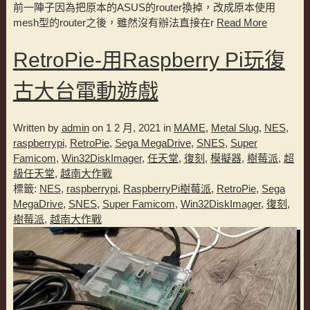
前一陣子因為把原本的ASUS的router換掉，改成原本使用
mesh型的router之後，雖然沒有辦法直接在r
Read More
RetroPie-用Raspberry Pi玩復
古大台電動遊戲
Written by
admin
on 1 2 月, 2021 in
MAME
,
Metal Slug
,
NES
,
raspberrypi
,
RetroPie
,
Sega MegaDrive
,
SNES
,
Super
Famicom
,
Win32DiskImager
,
任天堂
,
復刻
,
模擬器
,
樹莓派
,
超
級任天堂
,
越南大作戰
標籤:
NES
,
raspberrypi
,
RaspberryPi樹莓派
,
RetroPie
,
Sega
MegaDrive
,
SNES
,
Super Famicom
,
Win32DiskImager
,
復刻
,
樹莓派
,
越南大作戰