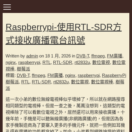
Raspberrypi-使用RTL-SDR方
式接收廣播電台訊號
Written by
admin
on 18 1 月, 2026 in
DVB-T
,
ffmpeg
,
FM廣播
,
nginx
,
raspberrypi
,
RTL
,
RTL-SDR
,
rtl2832u
,
數位電視
,
數位電
視棒
,
樹莓派
標籤:
DVB-T
,
ffmpeg
,
FM廣播
,
nginx
,
raspberrypi
,
RaspberryPi
樹莓派
,
RTL
,
RTL-SDR
,
rtl2832u
,
數位電視
,
數位電視棒
,
樹莓
派
這一次小弟的數位無線電視棒似乎壞掉了，所以就在網路搜尋
相同類型的電視棒。但是一查之後，萬萬沒想到，這類型的電
視棒除了可以看數位電視之外，居然還可以用來接收廣播。十
幾年前，手機是可以聽無線廣播(非網路廣播)的，但是因為各
家手機製造商為了要塞入更多的手機元件，就把一些例如耳機
孔還有廣播的功能都拿掉了。如今，小弟看到網路論壇的資料