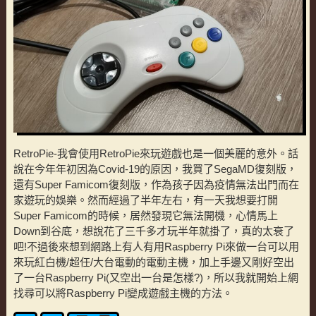
RetroPie-我會使用RetroPie來玩遊戲也是一個美麗的意外。話
說在今年年初因為Covid-19的原因，我買了SegaMD復刻版，
還有Super Famicom復刻版，作為孩子因為疫情無法出門而在
家遊玩的娛樂。然而經過了半年左右，有一天我想要打開
Super Famicom的時候，居然發現它無法開機，心情馬上
Down到谷底，想說花了三千多才玩半年就掛了，真的太衰了
吧!不過後來想到網路上有人有用Raspberry Pi來做一台可以用
來玩紅白機/超任/大台電動的電動主機，加上手邊又剛好空出
了一台Raspberry Pi(又空出一台是怎樣?)，所以我就開始上網
找尋可以將Raspberry Pi變成遊戲主機的方法。