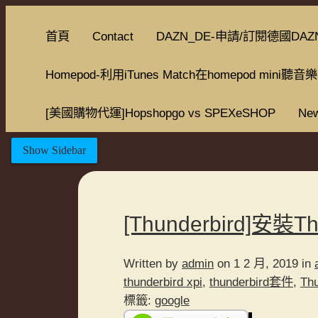
首頁
Contact
DAZN_DE-申請/訂閱德國DAZ
Homepod-利用iTunes Match在homepod mini聽音樂
[美國購物代運]Hopshopgo vs SPEXeSHOP
New
Show Sidebar
[Thunderbird]安
Written by
admin
on 1 2 月, 2019 in
thunderbird xpi
,
thunderbird套件
,
Th
標籤:
google