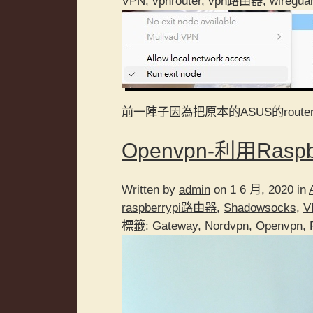
VPN
,
vpnrouter
,
vpn路由器
,
wiregua
前一陣子因為把原本的ASUS的rout
Openvpn-利用Raspb
Written by
admin
on 1 6 月, 2020 in
raspberrypi路由器
,
Shadowsocks
,
V
標籤:
Gateway
,
Nordvpn
,
Openvpn
,