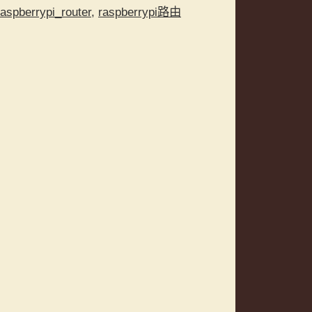
raspberrypi_router
,
raspberrypi路由