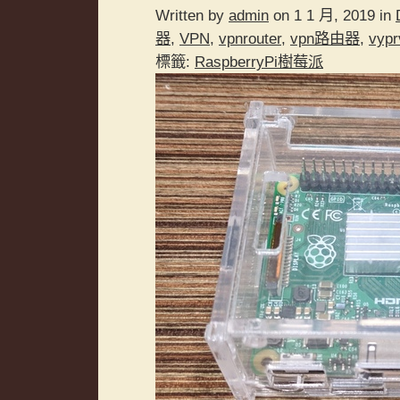
Written by
admin
on 1 1 月, 2019 in
器
,
VPN
,
vpnrouter
,
vpn路由器
,
vypr
標籤:
RaspberryPi樹莓派