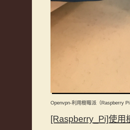
Openvpn-利用樹莓派（Raspberry 
[Raspberry_P