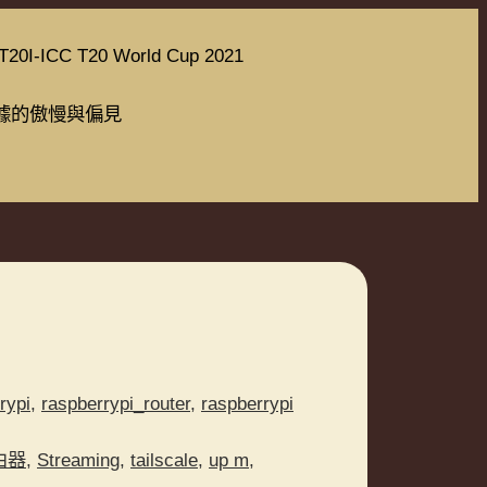
T20I-ICC T20 World Cup 2021
據的傲慢與偏見
rypi
,
raspberrypi_router
,
raspberrypi
路由器
,
Streaming
,
tailscale
,
up m
,