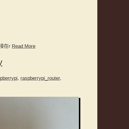
接在r
Read More
y
pberrypi
,
raspberrypi_router
,