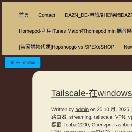
首頁
Contact
DAZN_DE-申請/訂閱德國DAZ
Homepod-利用iTunes Match在homepod mini聽音樂
[美國購物代運]Hopshopgo vs SPEXeSHOP
New
Show Sidebar
Tailscale-在window
Written by
admin
on 25 10 月, 2025 
路由器
,
streaming
,
tailscale
,
VPN
,
v
標籤:
foobar2000
,
Openvpn
,
raspber