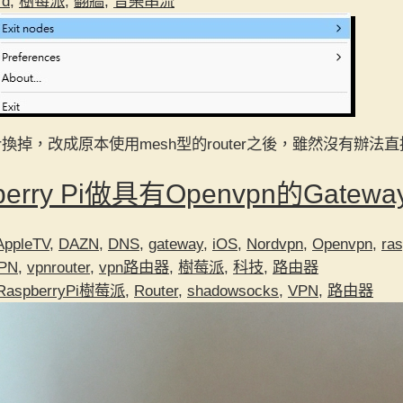
rd
,
樹莓派
,
翻牆
,
音樂串流
er換掉，改成原本使用mesh型的router之後，雖然沒有辦法直
erry Pi做具有Openvpn的Gatewa
AppleTV
,
DAZN
,
DNS
,
gateway
,
iOS
,
Nordvpn
,
Openvpn
,
ras
PN
,
vpnrouter
,
vpn路由器
,
樹莓派
,
科技
,
路由器
RaspberryPi樹莓派
,
Router
,
shadowsocks
,
VPN
,
路由器