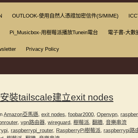
N
OUTLOOK-使用自然人憑證加密信件(S/MIME)
ICC
Pi_Musicbox-用樹莓派播放Tunein電台
電子書-大數
sletter
Privacy Policy
s安裝tailscale建立exit nodes
in
Amazon亞馬遜
,
exit nodes
,
foobar2000
,
Openvpn
,
raspber
pnrouter
,
vpn路由器
,
wireguard
,
樹莓派
,
翻牆
,
音樂串流
rypi
,
raspberrypi_router
,
RaspberryPi樹莓派
,
raspberrypi