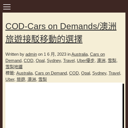
COD-Cars on Demands/澳洲
旅遊接駁移動的選擇
Written by
admin
on 1 6 月, 2023 in
Australia
,
Cars on
Demand
,
COD
,
Opal
,
Sydney
,
Travel
,
Uber優步
,
澳洲
,
雪梨
,
雪梨地鐵
標籤:
Australia
,
Cars on Demand
,
COD
,
Opal
,
Sydney
,
Travel
,
Uber
,
旅遊
,
澳洲
,
雪梨