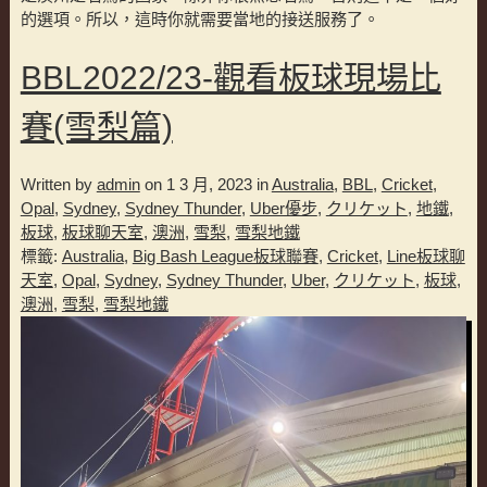
的選項。所以，這時你就需要當地的接送服務了。
BBL2022/23-觀看板球現場比
賽(雪梨篇)
Written by
admin
on 1 3 月, 2023 in
Australia
,
BBL
,
Cricket
,
Opal
,
Sydney
,
Sydney Thunder
,
Uber優步
,
クリケット
,
地鐵
,
板球
,
板球聊天室
,
澳洲
,
雪梨
,
雪梨地鐵
標籤:
Australia
,
Big Bash League板球聯賽
,
Cricket
,
Line板球聊
天室
,
Opal
,
Sydney
,
Sydney Thunder
,
Uber
,
クリケット
,
板球
,
澳洲
,
雪梨
,
雪梨地鐵