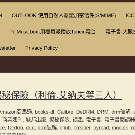
N
OUTLOOK-使用自然人憑證加密信件(S/MIME)
ICC
Pi_Musicbox-用樹莓派播放Tunein電台
電子書-大數
sletter
Privacy Policy
揭秘保險（利倫.艾納夫等三人）
Amazon亞馬遜
,
books-dl
,
Calibre
,
DeDRM
,
DRM
,
drm破解
,
,
商業週刊
,
城邦出版
,
揭秘保險
,
讀墨
,
電子書
,
電子書閱讀器
bre
,
Dedrm
,
drm
,
drm破解
,
epub
,
ereader
,
hyread
,
mooink
,
r