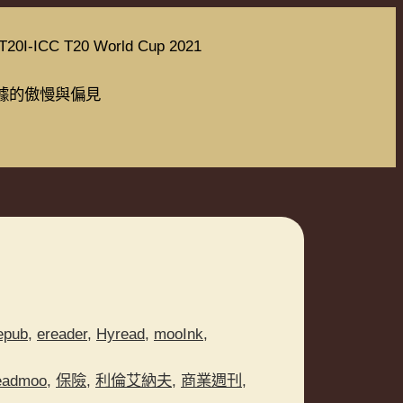
T20I-ICC T20 World Cup 2021
據的傲慢與偏見
epub
,
ereader
,
Hyread
,
mooInk
,
eadmoo
,
保險
,
利倫艾納夫
,
商業週刊
,