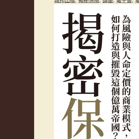
城邦出版
,
揭秘保險
,
讀墨
,
電子書
,